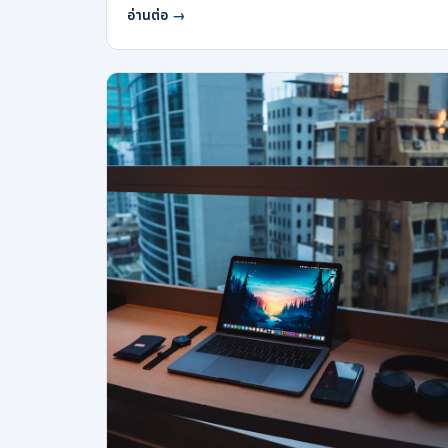
อ่านต่อ
→