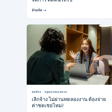
จัดการ คัดคนให้ใช่
อ่านต่อ
→
องค์กร · กฎหมายแรงงาน
เลิกจ้าง ไม่ผ่านทดลองงาน ต้องจ่าย
ค่าชดเชยไหม?