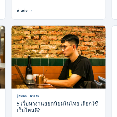
อ่านต่อ
→
ผู้สมัคร · หางาน
5 เว็บหางานยอดนิยมในไทย เลือกใช้
เว็บไหนดี?