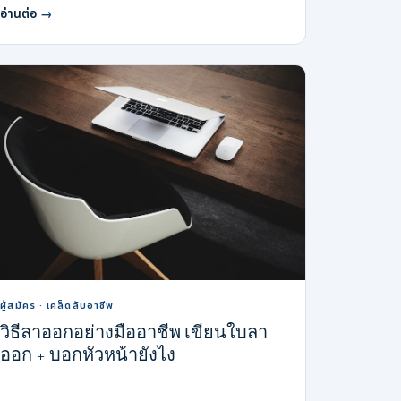
อ่านต่อ
→
ผู้สมัคร · เคล็ดลับอาชีพ
วิธีลาออกอย่างมืออาชีพ เขียนใบลา
ออก + บอกหัวหน้ายังไง