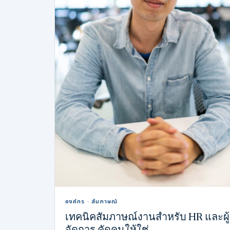
องค์กร · สัมภาษณ์
เทคนิคสัมภาษณ์งานสำหรับ HR และผู้