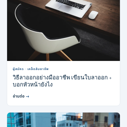
ผู้สมัคร · เคล็ดลับอาชีพ
วิธีลาออกอย่างมืออาชีพ เขียนใบลาออก +
บอกหัวหน้ายังไง
อ่านต่อ
→