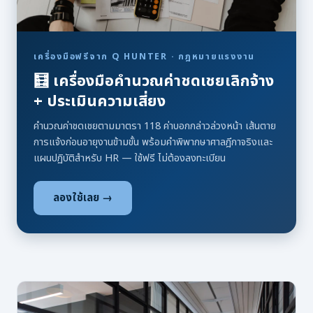
เครื่องมือฟรีจาก Q HUNTER · กฎหมายแรงงาน
🧮 เครื่องมือคำนวณค่าชดเชยเลิกจ้าง
+ ประเมินความเสี่ยง
คำนวณค่าชดเชยตามมาตรา 118 ค่าบอกกล่าวล่วงหน้า เส้นตาย
การแจ้งก่อนอายุงานข้ามขั้น พร้อมคำพิพากษาศาลฎีกาจริงและ
แผนปฏิบัติสำหรับ HR — ใช้ฟรี ไม่ต้องลงทะเบียน
ลองใช้เลย →