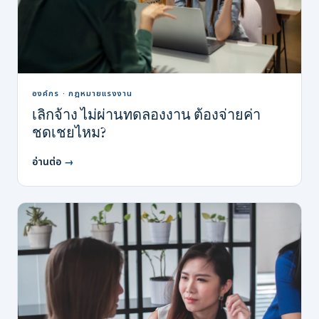
องค์กร · กฎหมายแรงงาน
เลิกจ้าง ไม่ผ่านทดลองงาน ต้องจ่ายค่า
ชดเชยไหม?
อ่านต่อ
→