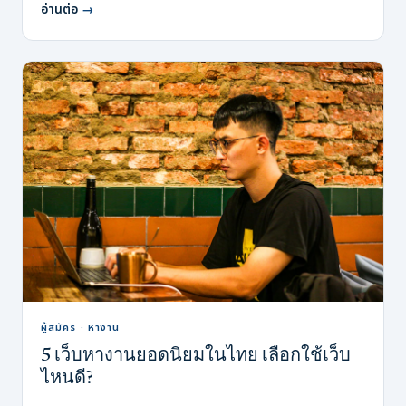
อ่านต่อ
→
ผู้สมัคร · หางาน
5 เว็บหางานยอดนิยมในไทย เลือกใช้เว็บ
ไหนดี?