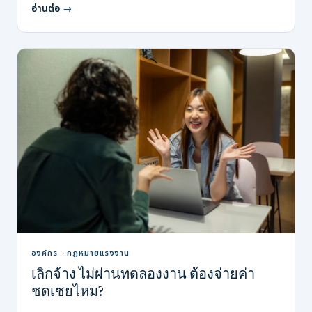
อ่านต่อ
→
องค์กร · กฎหมายแรงงาน
เลิกจ้าง ไม่ผ่านทดลองงาน ต้องจ่ายค่า
ชดเชยไหม?