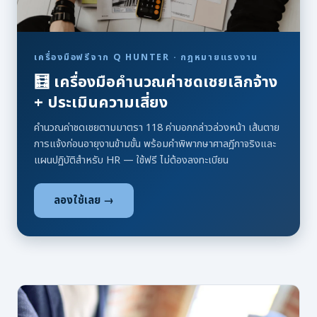
เครื่องมือฟรีจาก Q HUNTER · กฎหมายแรงงาน
🧮 เครื่องมือคำนวณค่าชดเชยเลิกจ้าง
+ ประเมินความเสี่ยง
คำนวณค่าชดเชยตามมาตรา 118 ค่าบอกกล่าวล่วงหน้า เส้นตาย
การแจ้งก่อนอายุงานข้ามขั้น พร้อมคำพิพากษาศาลฎีกาจริงและ
แผนปฏิบัติสำหรับ HR — ใช้ฟรี ไม่ต้องลงทะเบียน
ลองใช้เลย →