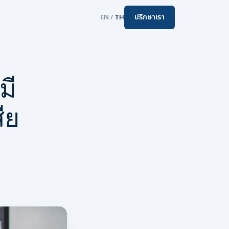
ปรึกษาเรา
EN
/
TH
มี
ีย