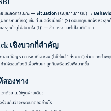
SBI
ง่ายและลดการปะทะ —
Situation
(ระบุสถานการณ์) →
Behavi
ผลกระทบที่เกิด) เช่น “ในมีตติ้งเมื่อเช้า (S) ตอนที่คุณขัดจังหวะลูก
ละลูกค้าดูไม่สบายใจ (I)” — ชัด ตรง และไม่โจมตีตัวตน
ack เชิงบวกก็สำคัญ
ะตอนมีปัญหา การชมที่เจาะจง (ไม่ใช่แค่ “เก่งมาก”) ช่วยตอกย้ำพฤติก
 ทำให้ตอนต้องติเพื่อพัฒนา ลูกทีมพร้อมรับฟังมากขึ้น
่ให้สองทาง
าด้วย ไม่ใช่พูดฝ่ายเดียว
ร่วมกันว่าจะพัฒนาต่ออย่างไร