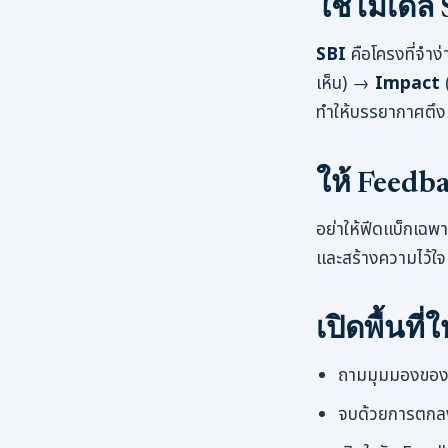
ใช้โมเดล 
SBI
คือโครงที่จำ
เห็น) →
Impact
(
ทำให้บรรยากาศตึงแ
ให้ Feedb
อย่าให้ฟีดแบ็กเฉพา
และสร้างความไว้ใจ
เปิดพื้นที
ถามมุมมองของเข
จบด้วยการตกลง