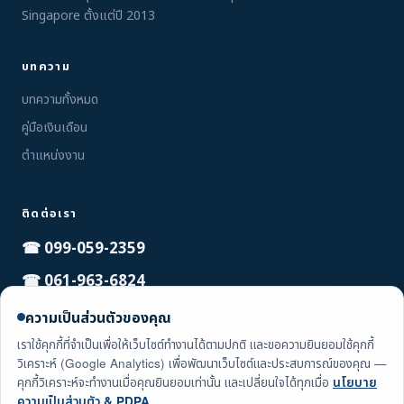
Singapore ตั้งแต่ปี 2013
บทความ
บทความทั้งหมด
คู่มือเงินเดือน
ตำแหน่งงาน
ติดต่อเรา
☎ 099-059-2359
☎ 061-963-6824
☎ 094-254-9344
ความเป็นส่วนตัวของคุณ
info@qhunter.co.th
เราใช้คุกกี้ที่จำเป็นเพื่อให้เว็บไซต์ทำงานได้ตามปกติ และขอความยินยอมใช้คุกกี้
วิเคราะห์ (Google Analytics) เพื่อพัฒนาเว็บไซต์และประสบการณ์ของคุณ —
คุกกี้วิเคราะห์จะทำงานเมื่อคุณยินยอมเท่านั้น และเปลี่ยนใจได้ทุกเมื่อ
นโยบาย
ความเป็นส่วนตัว & PDPA