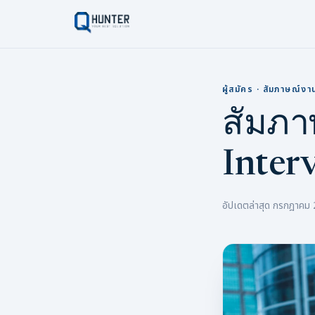
ผู้สมัคร · สัมภาษณ์งา
สัมภา
Interv
อัปเดตล่าสุด กรกฎาคม 