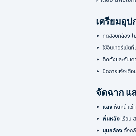
เตรียมอุป
ทดสอบกล้อง ไมค
ใช้อินเทอร์เน็ตท
ติดตั้งและอัป
ปิดการแจ้งเตือน
จัดฉาก แส
แสง
หันหน้าเข้
พื้นหลัง
เรียบ ส
มุมกล้อง
ตั้งก