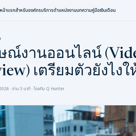
หน้าแรก
สำหรับองค์กร
บริการ
ตำแหน่งงาน
บทความ
คู่มือเงินเดือน
น
ษณ์งานออนไลน์ (Vid
iew) เตรียมตัวยังไงให
2026 · อ่าน 5 นาที · โดยทีม Q Hunter