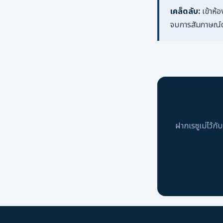
เคล็ดลับ:
เข้าห้
จบการสัมภาษณ์
ฝากเรซูเม่ไว้กั