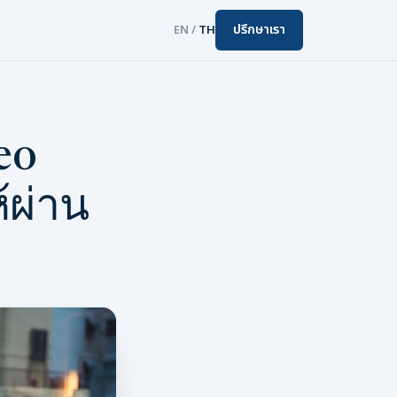
ปรึกษาเรา
EN
/
TH
eo
้ผ่าน